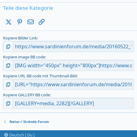
0
s
Teile diese Kategorie
t
a
X (Twitter)
Pinterest
E-Mail
Link
r
(
s
Kopiere Bilder Link
)
Kopiere image BB code
Kopiere URL BB code mit Thumbnail-Bild
Kopiere GALLERY BB code
Natur-/ Strände-Forum
Deutsch [ Du ]