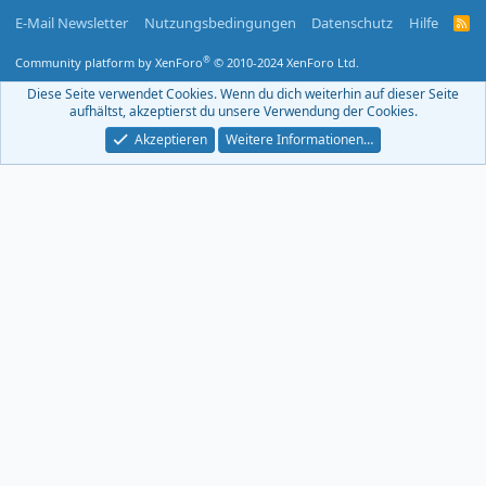
E-Mail Newsletter
Nutzungsbedingungen
Datenschutz
Hilfe
R
S
S
®
Community platform by XenForo
© 2010-2024 XenForo Ltd.
-
F
Diese Seite verwendet Cookies. Wenn du dich weiterhin auf dieser Seite
e
aufhältst, akzeptierst du unsere Verwendung der Cookies.
e
d
Akzeptieren
Weitere Informationen…