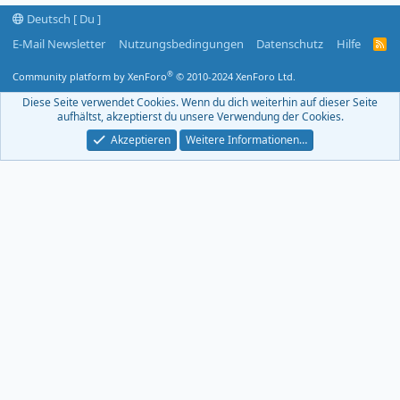
Deutsch [ Du ]
E-Mail Newsletter
Nutzungsbedingungen
Datenschutz
Hilfe
R
S
S
®
Community platform by XenForo
© 2010-2024 XenForo Ltd.
-
F
Diese Seite verwendet Cookies. Wenn du dich weiterhin auf dieser Seite
e
aufhältst, akzeptierst du unsere Verwendung der Cookies.
e
d
Akzeptieren
Weitere Informationen…