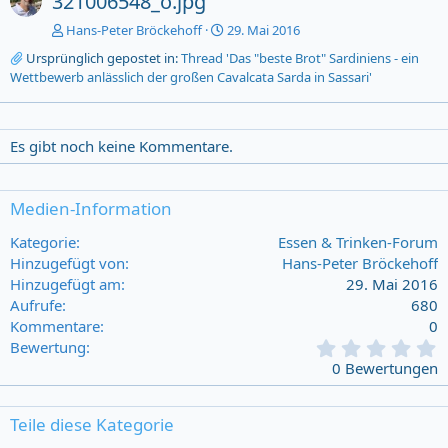
321006548_o.jpg
Hans-Peter Bröckehoff
29. Mai 2016
Ursprünglich gepostet in:
Thread 'Das "beste Brot" Sardiniens - ein
Wettbewerb anlässlich der großen Cavalcata Sarda in Sassari'
Es gibt noch keine Kommentare.
Medien-Information
Kategorie
Essen & Trinken-Forum
Hinzugefügt von
Hans-Peter Bröckehoff
Hinzugefügt am
29. Mai 2016
Aufrufe
680
Kommentare
0
0
Bewertung
,
0 Bewertungen
0
0
s
Teile diese Kategorie
t