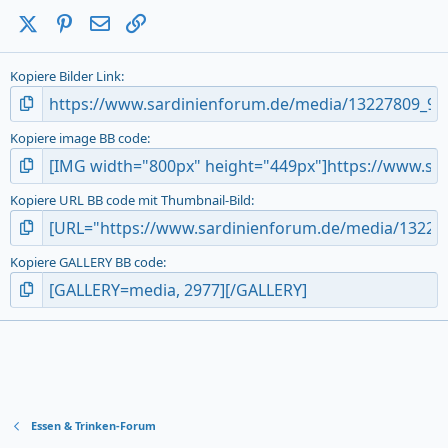
a
X (Twitter)
Pinterest
E-Mail
Link
r
(
s
Kopiere Bilder Link
)
Kopiere image BB code
Kopiere URL BB code mit Thumbnail-Bild
Kopiere GALLERY BB code
Essen & Trinken-Forum