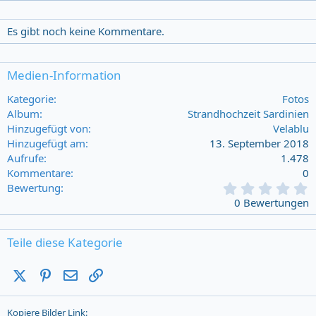
Es gibt noch keine Kommentare.
Medien-Information
Kategorie
Fotos
Album
Strandhochzeit Sardinien
Hinzugefügt von
Velablu
Hinzugefügt am
13. September 2018
Aufrufe
1.478
Kommentare
0
0
Bewertung
,
0 Bewertungen
0
0
s
Teile diese Kategorie
t
a
X (Twitter)
Pinterest
E-Mail
Link
r
(
s
Kopiere Bilder Link
)