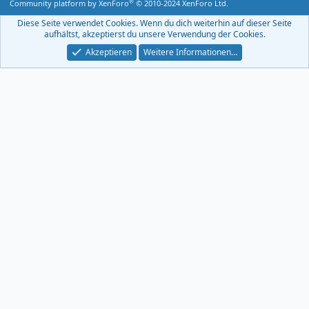
®
Community platform by XenForo
© 2010-2024 XenForo Ltd.
-
F
Diese Seite verwendet Cookies. Wenn du dich weiterhin auf dieser Seite
e
aufhältst, akzeptierst du unsere Verwendung der Cookies.
e
d
Akzeptieren
Weitere Informationen…