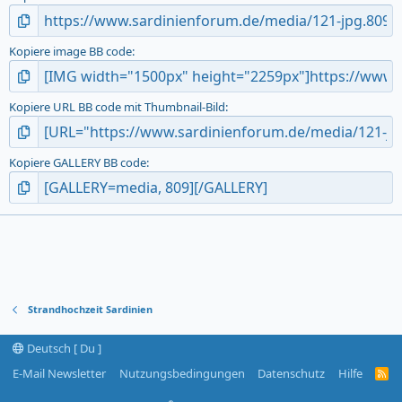
Kopiere image BB code
Kopiere URL BB code mit Thumbnail-Bild
Kopiere GALLERY BB code
Strandhochzeit Sardinien
Deutsch [ Du ]
E-Mail Newsletter
Nutzungsbedingungen
Datenschutz
Hilfe
R
S
S