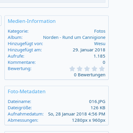
Medien-Information
Kategorie
Fotos
Album
Norden - Rund um Cannigione
Hinzugefügt von
Wesu
Hinzugefügt am
29. Januar 2018
Aufrufe
1.185
Kommentare
0
0
Bewertung
,
0 Bewertungen
0
0
s
Foto-Metadaten
t
a
Dateiname
016.JPG
r
Dateigröße
126 KB
(
Aufnahmedatum
So, 28 Januar 2018 4:56 PM
s
Abmessungen
1280px x 960px
)