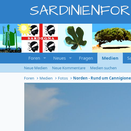
SARDINIENFO
Foren
Neues
Fragen
Medien
S
Neue Medien
Neue Kommentare
Medien suchen
Foren
Medien
Fotos
Norden - Rund um Cannigion