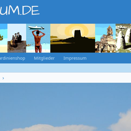
RUM.DE
ardinienshop
Mitglieder
Impressum
e