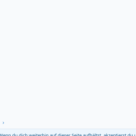
e
Wenn du dich weiterhin auf dieser Seite aufhältst, akzeptierst d