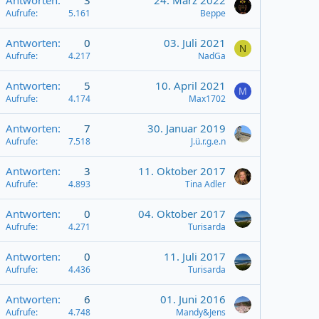
Antworten
3
24. März 2022
Aufrufe
5.161
Beppe
Antworten
0
03. Juli 2021
N
Aufrufe
4.217
NadGa
Antworten
5
10. April 2021
M
Aufrufe
4.174
Max1702
Antworten
7
30. Januar 2019
Aufrufe
7.518
J.ü.r.g.e.n
Antworten
3
11. Oktober 2017
Aufrufe
4.893
Tina Adler
Antworten
0
04. Oktober 2017
Aufrufe
4.271
Turisarda
Antworten
0
11. Juli 2017
Aufrufe
4.436
Turisarda
Antworten
6
01. Juni 2016
Aufrufe
4.748
Mandy&Jens