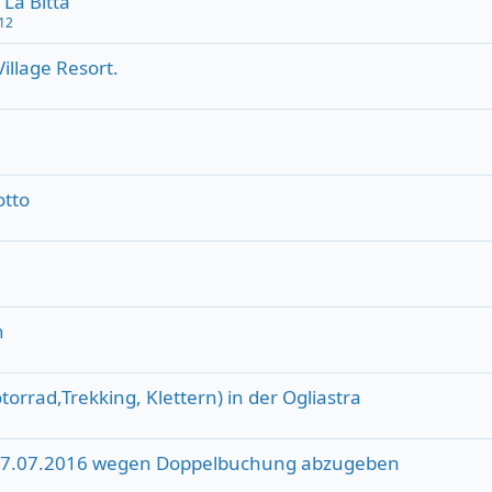
La Bitta
12
illage Resort.
otto
n
orrad,Trekking, Klettern) in der Ogliastra
02.-07.07.2016 wegen Doppelbuchung abzugeben