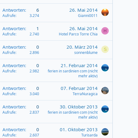
Antworten
6
26. Mai 2014
Aufrufe
3.274
Gianni0011
Antworten
1
26. Mai 2014
H
Aufrufe
2.740
Hotel Parco Torre Chia
Antworten
0
20. März 2014
S
Aufrufe
2.896
sonnenblume
Antworten
0
21. Februar 2014
Aufrufe
2.982
ferien in sardinien com (nicht
mehr aktiv)
Antworten
0
07. Februar 2014
Aufrufe
3.040
TerraNuragica
Antworten
0
30. Oktober 2013
Aufrufe
2.837
ferien in sardinien com (nicht
mehr aktiv)
Antworten
0
01. Oktober 2013
Aufrufe
2.607
Turisarda