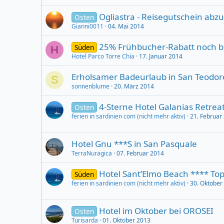
Ogliastra - Reisegutschein abzu
Osten
Gianni0011
04. Mai 2014
25% Frühbucher-Rabatt noch bis
Süden
H
Hotel Parco Torre Chia
17. Januar 2014
Erholsamer Badeurlaub in San Teodor
S
sonnenblume
20. März 2014
4-Sterne Hotel Galanias Retreat
Osten
ferien in sardinien com (nicht mehr aktiv)
21. Februar
Hotel Gnu ***S in San Pasquale
TerraNuragica
07. Februar 2014
Hotel Sant’Elmo Beach **** Top
Süden
ferien in sardinien com (nicht mehr aktiv)
30. Oktober
Hotel im Oktober bei OROSEI
Osten
Turisarda
01. Oktober 2013