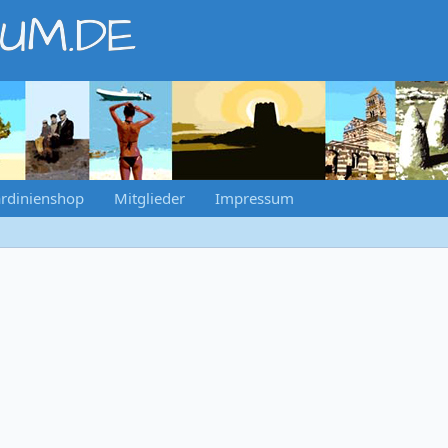
RUM.DE
rdinienshop
Mitglieder
Impressum