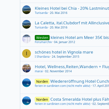
Kleines Hotel bei Chia - 20% Lastmin
Turisarda
20. Mai 2016
La Caletta, ital.Clubdorf mit Allinclus
Turisarda
20. Mai 2016
kleines Hotel am Meer 35€ bis
Westen
Forumarchiv
04. Januar 2012
schönes hotel in Vignola mare
I
I Shardana
24. September 2015
Hotel, Wellness,Reiten,Wandern + Flug
marai
02. November 2014
Wiedereröffnung Hotel Cunch
Norden
ferien in sardinien com (nicht mehr aktiv)
17. April 20
Costa Smeralda Hotel plus Fäh
Norden
ferien in sardinien com (nicht mehr aktiv)
02. Septem