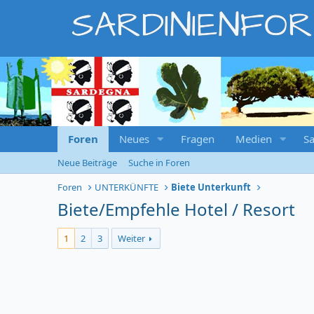
SARDINIENFO
Foren
Neues
Fragen
Medien
Sa
Neue Beiträge
Suche in Foren
Foren
UNTERKÜNFTE
Biete Unterkunft
Biete/Empfehle Hotel / Resort
1
2
3
Weiter