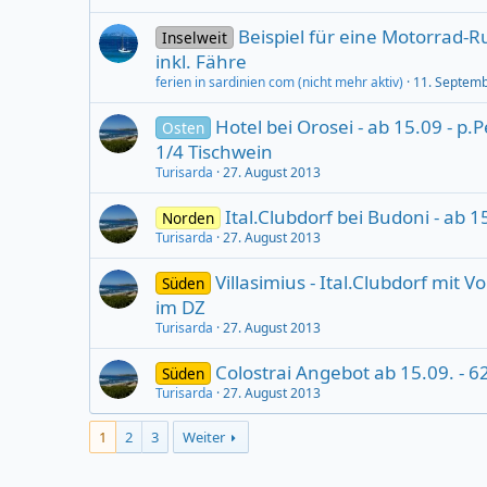
Beispiel für eine Motorrad-
Inselweit
inkl. Fähre
ferien in sardinien com (nicht mehr aktiv)
11. Septem
Hotel bei Orosei - ab 15.09 - p
Osten
1/4 Tischwein
Turisarda
27. August 2013
Ital.Clubdorf bei Budoni - ab 1
Norden
Turisarda
27. August 2013
Villasimius - Ital.Clubdorf mit 
Süden
im DZ
Turisarda
27. August 2013
Colostrai Angebot ab 15.09. - 62,
Süden
Turisarda
27. August 2013
1
2
3
Weiter