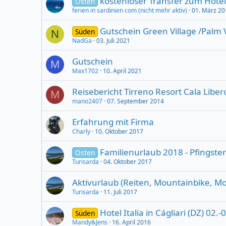
kostenloser Transfer zum Hotel 
Osten
ferien in sardinien com (nicht mehr aktiv)
01. März 20
Gutschein Green Village /Palm V
Süden
N
NadGa
03. Juli 2021
Gutschein
M
Max1702
10. April 2021
Reisebericht Tirreno Resort Cala Liber
M
mano2407
07. September 2014
Erfahrung mit Firma
Charly
10. Oktober 2017
Familienurlaub 2018 - Pfingste
Osten
Turisarda
04. Oktober 2017
Aktivurlaub (Reiten, Mountainbike, Mot
Turisarda
11. Juli 2017
Hotel Italia in Cágliari (DZ) 
Süden
Mandy&Jens
16. April 2016