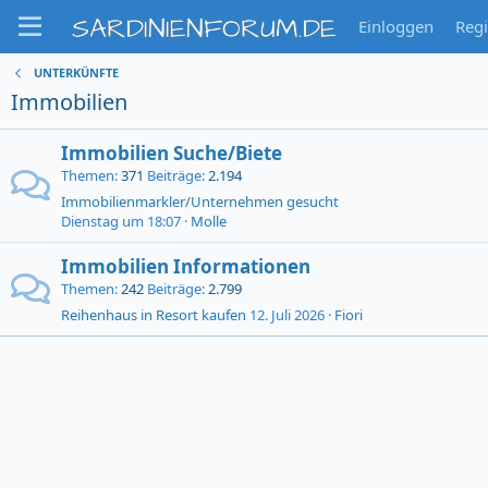
SARDINIENFORUM.DE
Einloggen
Regi
UNTERKÜNFTE
Immobilien
Immobilien Suche/Biete
Themen
371
Beiträge
2.194
Immobilienmarkler/Unternehmen gesucht
Dienstag um 18:07
Molle
Immobilien Informationen
Themen
242
Beiträge
2.799
Reihenhaus in Resort kaufen
12. Juli 2026
Fiori