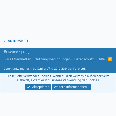
UNTERKÜNFTE
Deutsch [ Du ]
E-Mail Newsletter
Nutzungsbedingungen
Datenschutz
Hilfe
R
S
S
®
Community platform by XenForo
© 2010-2024 XenForo Ltd.
-
F
Diese Seite verwendet Cookies. Wenn du dich weiterhin auf dieser Seite
e
aufhältst, akzeptierst du unsere Verwendung der Cookies.
e
d
Akzeptieren
Weitere Informationen…